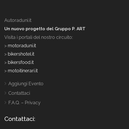
Autoraduni.it
Un nuovo progetto del Gruppo P. ART
Visita i portali del nostro circuito:
>
motoraduni.it
>
bikershotel.it
>
bikersfood.it
>
motoitinerari.it
Aggiungi Evento
Contattaci
F.A.Q. – Privacy
Contattaci: