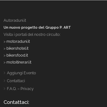
Autoraduni.it
Un nuovo progetto del Gruppo P. ART
Visita i portali del nostro circuito:
>
motoraduni.it
>
bikershotel.it
>
bikersfood.it
>
motoitinerari.it
Aggiungi Evento
Contattaci
F.A.Q. – Privacy
Contattaci: