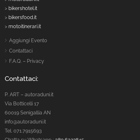
>
bikershotel.it
>
bikersfood.it
>
motoitinerari.it
Aggiungi Evento
Contattaci
F.A.Q. – Privacy
Contattaci:
P. ART – autoraduni.it
Via Botticelli 17
60019 Senigallia AN
info@autoraduni.it
Tel. 071.7915693
Chatta su Whatsapp :
380.6322845