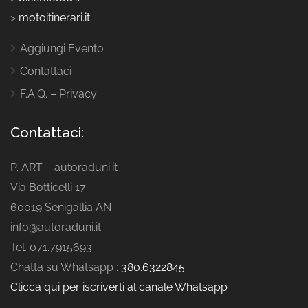
>
motoitinerari.it
Aggiungi Evento
Contattaci
F.A.Q. – Privacy
Contattaci:
P. ART – autoraduni.it
Via Botticelli 17
60019 Senigallia AN
info@autoraduni.it
Tel. 071.7915693
Chatta su Whatsapp :
380.6322845
Clicca qui per iscriverti al canale Whatsapp