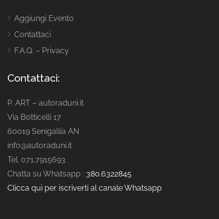
Aggiungi Evento
Contattaci
F.A.Q. – Privacy
Contattaci:
P. ART – autoraduni.it
Via Botticelli 17
60019 Senigallia AN
info@autoraduni.it
Tel. 071.7915693
Chatta su Whatsapp :
380.6322845
Clicca qui per iscriverti al canale Whatsapp