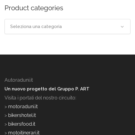
Product categories
Seleziona una categoria
Autoraduni.it
Un nuovo progetto del Gruppo P. ART
Visita i portali del nostro circuito:
>
motoraduni.it
>
bikershotel.it
>
bikersfood.it
>
motoitinerari.it