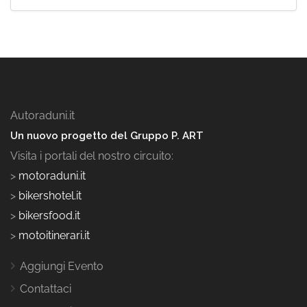
Autoraduni.it
Un nuovo progetto del Gruppo P. ART
Visita i portali del nostro circuito:
>
motoraduni.it
>
bikershotel.it
>
bikersfood.it
>
motoitinerari.it
Aggiungi Evento
Contattaci