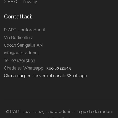
F.A.Q. – Privacy
Contattaci:
P. ART – autoraduni.it
Via Botticelli 17
60019 Senigallia AN
info@autoraduni.it
Tel. 071.7915693
Chatta su Whatsapp :
380.6322845
Clicca qui per iscriverti al canale Whatsapp
© P.ART 2022 - 2025 - autoraduni.it - la guida dei raduni