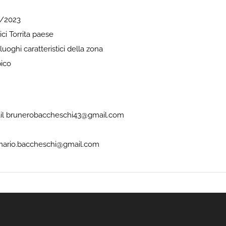
6/2023
ici Torrita paese
luoghi caratteristici della zona
pico
il brunerobaccheschi43@gmail.com
mario.baccheschi@gmail.com