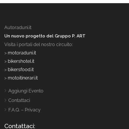
Autoraduni.it
Un nuovo progetto del Gruppo P. ART
Visita i portali del nostro circuito:
>
motoraduni.it
>
bikershotel.it
>
bikersfood.it
>
motoitinerari.it
Aggiungi Evento
Contattaci
F.A.Q. – Privacy
Contattaci: