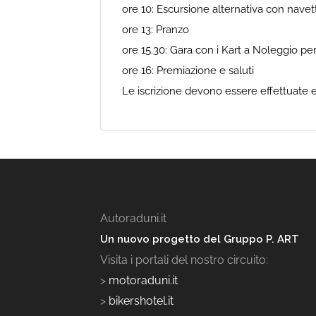
ore 10: Escursione alternativa con navet
ore 13: Pranzo
ore 15.30: Gara con i Kart a Noleggio per i
ore 16: Premiazione e saluti
Le iscrizione devono essere effettuate e
Autoraduni.it
Un nuovo progetto del Gruppo P. ART
Visita i portali del nostro circuito:
>
motoraduni.it
>
bikershotel.it