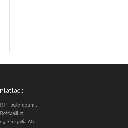
ntattaci:
ART – autoraduni.it
Botticelli 17
19 Senigallia AN