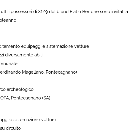
i i possessori di X1/9 del brand Fiat o Bertone sono invitati a
mpleanno
ditamento equipaggi e sistemazione vetture
azzi diversamente abili
 comunale
a Ferdinando Magellano, Pontecagnano)
arco archeologico
UROPA, Pontecagnano (SA)
paggi e sistemazione vetture
 su circuito