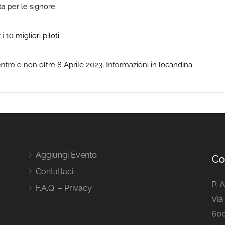
ta per le signore
 10 migliori piloti
ntro e non oltre 8 Aprile 2023. Informazioni in locandina
Aggiungi Evento
Co
Contattaci
P. 
F.A.Q. – Privacy
Via 
600