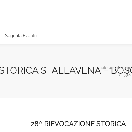
Segnala Evento
 STORICA STALLAVENA – BO
autoraduni.it la gu
28^
28^ RIEVOCAZIONE STORICA