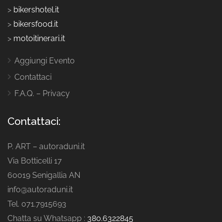
>
bikershotel.it
>
bikersfood.it
>
motoitinerari.it
Aggiungi Evento
Contattaci
F.A.Q. – Privacy
Contattaci:
P. ART – autoraduni.it
Via Botticelli 17
60019 Senigallia AN
info@autoraduni.it
Tel. 071.7915693
Chatta su Whatsapp :
380.6322845