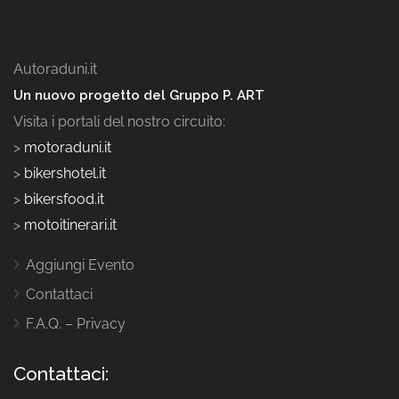
Autoraduni.it
Un nuovo progetto del Gruppo P. ART
Visita i portali del nostro circuito:
>
motoraduni.it
>
bikershotel.it
>
bikersfood.it
>
motoitinerari.it
Aggiungi Evento
Contattaci
F.A.Q. – Privacy
Contattaci: