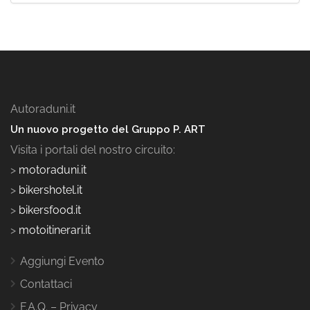
Autoraduni.it
Un nuovo progetto del Gruppo P. ART
Visita i portali del nostro circuito:
>
motoraduni.it
>
bikershotel.it
>
bikersfood.it
>
motoitinerari.it
Aggiungi Evento
Contattaci
F.A.Q. – Privacy