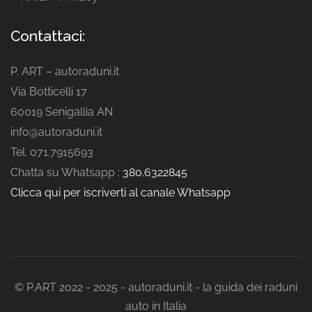
Contattaci:
P. ART – autoraduni.it
Via Botticelli 17
60019 Senigallia AN
info@autoraduni.it
Tel. 071.7915693
Chatta su Whatsapp :
380.6322845
Clicca qui per iscriverti al canale Whatsapp
© P.ART 2022 - 2025 - autoraduni.it - la guida dei raduni
auto in Italia