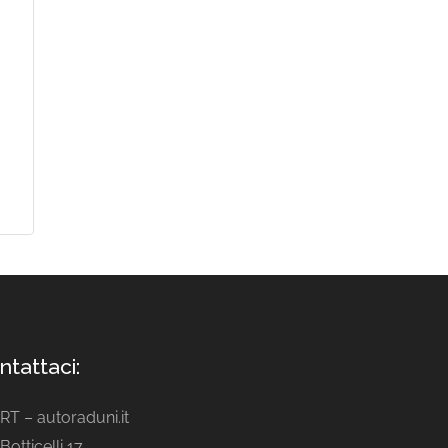
ntattaci:
ART – autoraduni.it
Botticelli 17