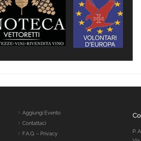
Aggiungi Evento
Co
Contattaci
P. 
F.A.Q. – Privacy
Via 