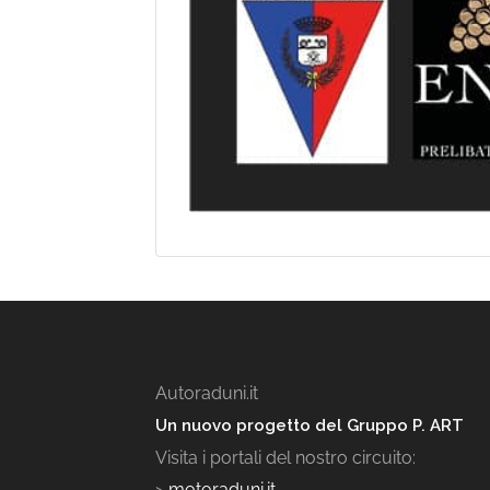
Autoraduni.it
Un nuovo progetto del Gruppo P. ART
Visita i portali del nostro circuito:
>
motoraduni.it