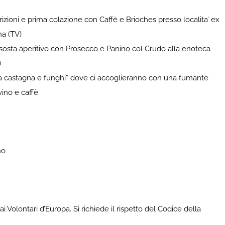
crizioni e prima colazione con Caffè e Brioches presso localita’ ex
na (TV)
e sosta aperitivo con Prosecco e Panino col Crudo alla enoteca
)
lla castagna e funghi” dove ci accoglieranno con una fumante
vino e caffè.
no
ai Volontari d’Europa. Si richiede il rispetto del Codice della