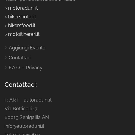
>
motoraduni.it
>
bikershotel.it
>
bikersfood.it
>
motoitinerari.it
Aggiungi Evento
Contattaci
F.A.Q. – Privacy
Contattaci:
P. ART – autoraduni.it
Via Botticelli 17
60019 Senigallia AN
info@autoraduni.it
Tel. 071.7915693