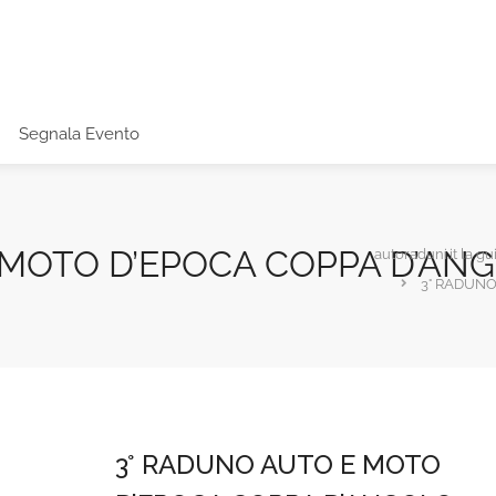
Segnala Evento
 MOTO D’EPOCA COPPA D’ANG
autoraduni.it la gu
3° RADUNO
3° RADUNO AUTO E MOTO