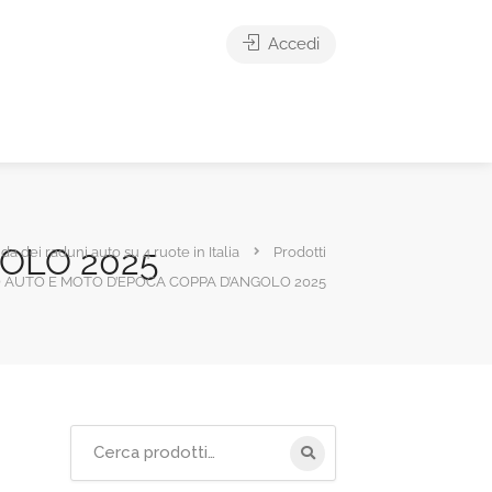
Accedi
OLO 2025
ida dei raduni auto su 4 ruote in Italia
Prodotti
 AUTO E MOTO D’EPOCA COPPA D’ANGOLO 2025
Cerca
per: