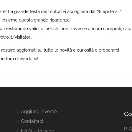
e! La grande festa dei motori vi accoglierà dal 28 aprile al 1
e insieme questa grande ripartenza!
ati resteranno validi e, per chi non li avesse ancora comprati, sarà
ro.it/visitatori.
restare aggiornati su tutte le novità e curiosità e prepararci
l’ora di rivedervi!
Aggiungi Evento
Co
Contattaci
P. 
F.A.Q. – Privacy