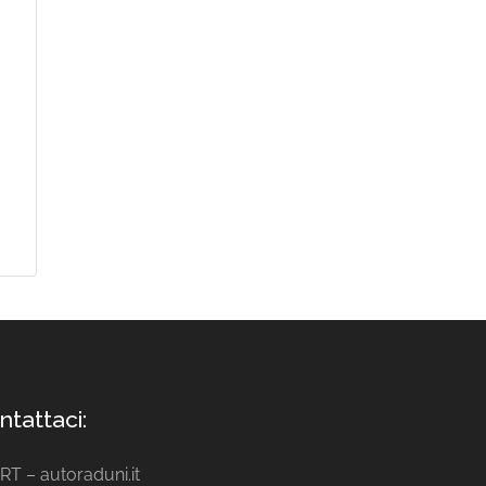
ntattaci:
ART – autoraduni.it