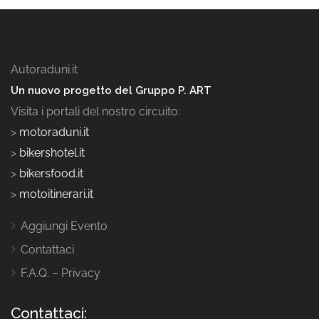
Autoraduni.it
Un nuovo progetto del Gruppo P. ART
Visita i portali del nostro circuito:
>
motoraduni.it
>
bikershotel.it
>
bikersfood.it
>
motoitinerari.it
Aggiungi Evento
Contattaci
F.A.Q. – Privacy
Contattaci: