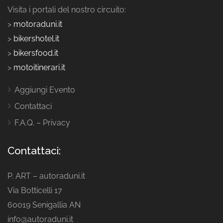
Visita i portali del nostro circuito:
>
motoraduni.it
>
bikershotel.it
>
bikersfood.it
>
motoitinerari.it
Aggiungi Evento
Contattaci
F.A.Q. – Privacy
Contattaci:
P. ART – autoraduni.it
Via Botticelli 17
60019 Senigallia AN
info@autoraduni.it