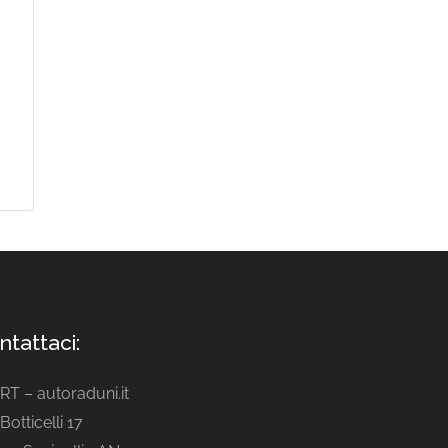
ntattaci:
ART – autoraduni.it
Botticelli 17