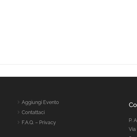
Aggiungi Evento
Co
Contattaci
P. 
F.A.Q. – Privacy
Via 