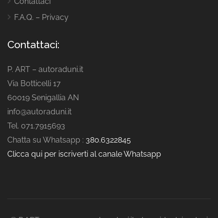
Contattaci
F.A.Q. – Privacy
Contattaci:
P. ART – autoraduni.it
Via Botticelli 17
60019 Senigallia AN
info@autoraduni.it
Tel. 071.7915693
Chatta su Whatsapp :
380.6322845
Clicca qui per iscriverti al canale Whatsapp