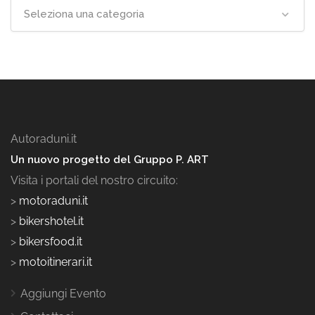
Seleziona una categoria
Autoraduni.it
Un nuovo progetto del Gruppo P. ART
Visita i portali del nostro circuito:
>
motoraduni.it
>
bikershotel.it
>
bikersfood.it
>
motoitinerari.it
Aggiungi Evento