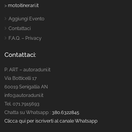
>
motoitinerari.it
Aggiungi Evento
Contattaci
F.A.Q. – Privacy
Contattaci:
P. ART – autoraduni.it
Via Botticelli 17
60019 Senigallia AN
info@autoraduni.it
Tel. 071.7915693
Chatta su Whatsapp :
380.6322845
Clicca qui per iscriverti al canale Whatsapp