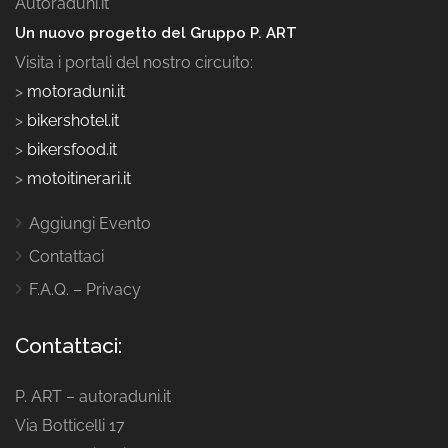
Autoraduni.it
Un nuovo progetto del Gruppo P. ART
Visita i portali del nostro circuito:
>
motoraduni.it
>
bikershotel.it
>
bikersfood.it
>
motoitinerari.it
Aggiungi Evento
Contattaci
F.A.Q. – Privacy
Contattaci:
P. ART – autoraduni.it
Via Botticelli 17