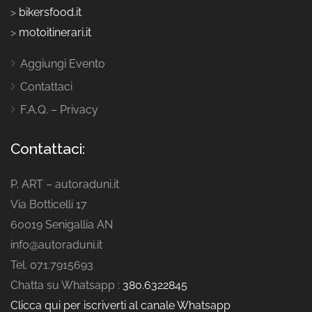
>
bikersfood.it
>
motoitinerari.it
Aggiungi Evento
Contattaci
F.A.Q. – Privacy
Contattaci:
P. ART – autoraduni.it
Via Botticelli 17
60019 Senigallia AN
info@autoraduni.it
Tel. 071.7915693
Chatta su Whatsapp :
380.6322845
Clicca qui per iscriverti al canale Whatsapp