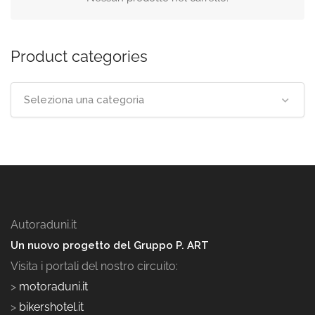
Product categories
Seleziona una categoria
Autoraduni.it
Un nuovo progetto del Gruppo P. ART
Visita i portali del nostro circuito:
>
motoraduni.it
>
bikershotel.it