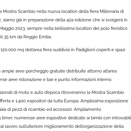
a Mostra Scambio nella nuova location della fiera Millenaria di
2, siamo già in preparazione della 42a edizione che si svolgerà in
aggio 2023, sempre nella bellissima location del polo fieristico
oli 35 km da Reggio Emilia.
i 120.000 mq dell’area fiera suddivisi in Padiglioni coperti e spazi
n ampie aree parcheggio gratuite distribuite attorno all’area
iverse aree ristorazione e bar e punto informazioni interno.
ssionati di moto e auto d’epoca ritroveranno la Mostra Scambio
ferta e 1.400 espositori da tutta Europa. Amplissima esposizione
iaia di pezzi di ricambio ed accessori. Ampliamento
 timer; numerose aree espositive dedicate ai bimbi con introvabil
 al lavoro sull’ulteriore miglioramento dell’organizzazione della