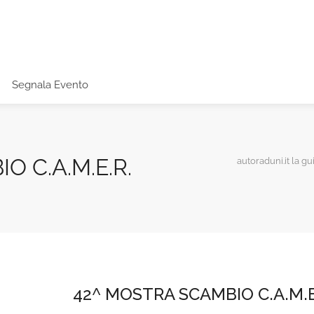
Segnala Evento
O C.A.M.E.R.
autoraduni.it la gu
42^ MOSTRA SCAMBIO C.A.M.E