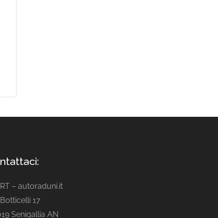
ntattaci:
ART – autoraduni.it
Botticelli 17
19 Senigallia AN