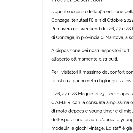
Dopo il successo della 41a edizione dell
Gonzaga, tenutasi l’8 e 9 di Ottobre 202
Primavera nel weekend del 26, 27 e 28 M
di Gonzaga, in provincia di Mantova, a s
A disposizione dei nostri espositori tutti 
all’aperto ottimamente distribuiti.
Per i visitatori il massimo del confort co
fieristica a pochi metri dagli ingressi, d
Il 26, 27 e 28 Maggio 2023 i soci e appa
C.A.M.E.R. con la consueta amplissima of
di moto d’epoca e young timer e di migl
dell’esposizione di auto d’epoca e young
modellini e giochi vintage. Lo staff è già