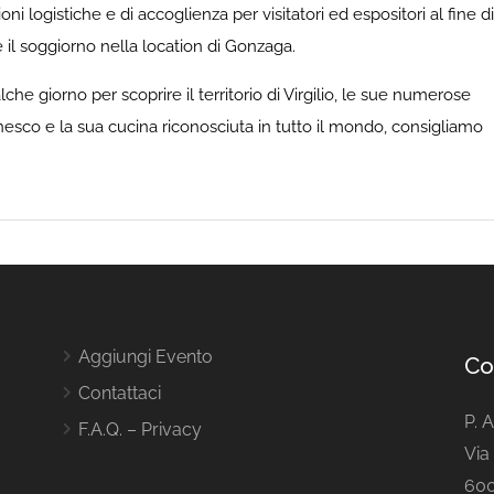
ni logistiche e di accoglienza per visitatori ed espositori al fine di
 il soggiorno nella location di Gonzaga.
lche giorno per scoprire il territorio di Virgilio, le sue numerose
esco e la sua cucina riconosciuta in tutto il mondo, consigliamo
Aggiungi Evento
Co
Contattaci
P. 
F.A.Q. – Privacy
Via 
600