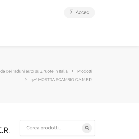
Accedi
ida dei raduni auto su 4 ruote in Italia
Prodotti
42^ MOSTRA SCAMBIO C.A.M.E.R.
Cerca
.R.
per: