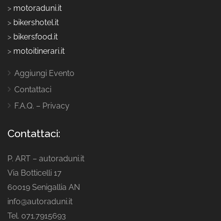
>
motoraduni.it
>
bikershotel.it
>
bikersfood.it
>
motoitinerari.it
Aggiungi Evento
Contattaci
F.A.Q. – Privacy
Contattaci:
P. ART – autoraduni.it
Via Botticelli 17
60019 Senigallia AN
info@autoraduni.it
Tel. 071.7915693