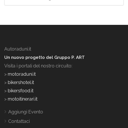
Autoraduni.it
Un nuovo progetto del Gruppo P. ART
Visita i portali del nostro circuito:
>
motoraduni.it
>
bikershotel.it
>
bikersfood.it
>
motoitinerari.it
Aggiungi Evento
Contattaci