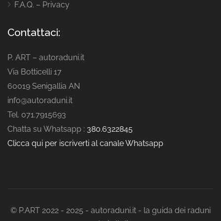
F.A.Q. – Privacy
Contattaci:
P. ART – autoraduni.it
Via Botticelli 17
60019 Senigallia AN
info@autoraduni.it
Tel. 071.7915693
Chatta su Whatsapp :
380.6322845
Clicca qui per iscriverti al canale Whatsapp
© P.ART 2022 - 2025 - autoraduni.it - la guida dei raduni