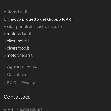
Autoraduni.it
Un nuovo progetto del Gruppo P. ART
Visita i portali del nostro circuito:
>
motoraduni.it
>
bikershotel.it
>
bikersfood.it
>
motoitinerari.it
Aggiungi Evento
Contattaci
F.A.Q. – Privacy
Contattaci:
P. ART – autoraduni.it