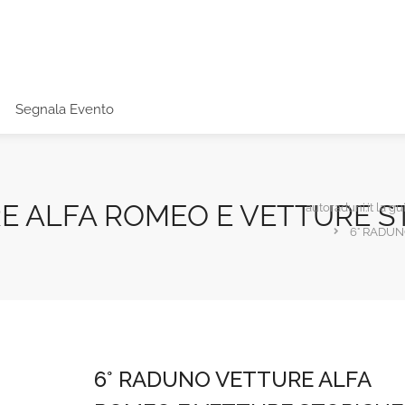
Segnala Evento
E ALFA ROMEO E VETTURE S
autoraduni.it la gu
6° RADUN
6° RADUNO VETTURE ALFA