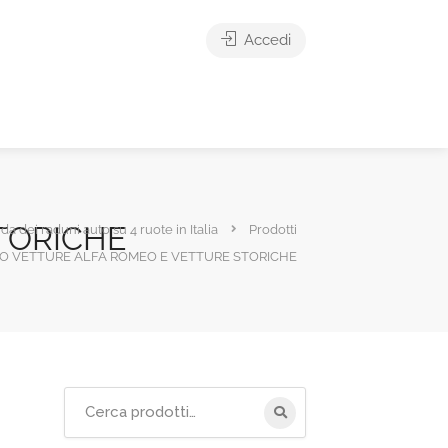
Accedi
TORICHE
ida dei raduni auto su 4 ruote in Italia
Prodotti
O VETTURE ALFA ROMEO E VETTURE STORICHE
Cerca
per: