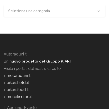
Seleziona una categoria
Autoraduni.it
Un nuovo progetto del Gruppo P. ART
Visita i portali del nostro circuito:
>
motoraduni.it
>
bikershotel.it
>
bikersfood.it
>
motoitinerari.it
Aggiungi Evento