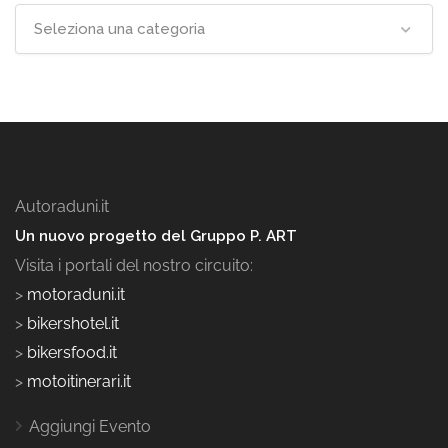
Seleziona una categoria
Autoraduni.it
Un nuovo progetto del Gruppo P. ART
Visita i portali del nostro circuito:
>
motoraduni.it
>
bikershotel.it
>
bikersfood.it
>
motoitinerari.it
Aggiungi Evento