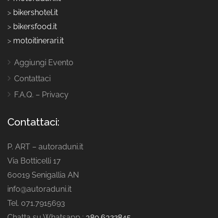
>
bikershotel.it
>
bikersfood.it
>
motoitinerari.it
Aggiungi Evento
Contattaci
F.A.Q. – Privacy
Contattaci:
P. ART – autoraduni.it
Via Botticelli 17
60019 Senigallia AN
info@autoraduni.it
Tel. 071.7915693
Chatta su Whatsapp :
380.6322845