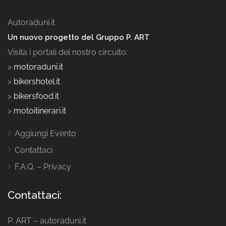
Autoraduni.it
Un nuovo progetto del Gruppo P. ART
Visita i portali del nostro circuito:
>
motoraduni.it
>
bikershotel.it
>
bikersfood.it
>
motoitinerari.it
Aggiungi Evento
Contattaci
F.A.Q. – Privacy
Contattaci:
P. ART – autoraduni.it