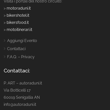
Visita i portali del nostro circuito:
>
motoraduni.it
>
bikershotel.it
>
bikersfood.it
>
motoitinerari.it
Aggiungi Evento
Contattaci
F.A.Q. – Privacy
Contattaci:
P. ART – autoraduni.it
Via Botticelli 17
60019 Senigallia AN
info@autoraduni.it