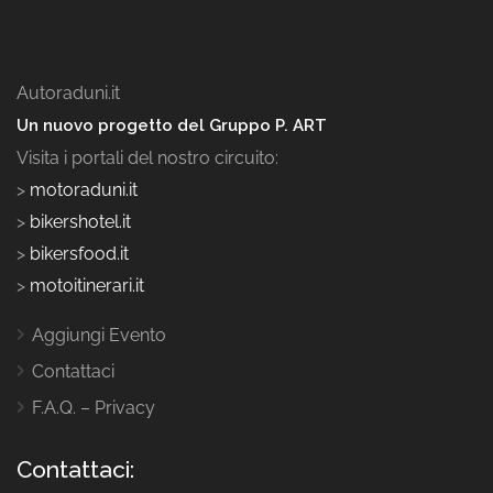
Autoraduni.it
Un nuovo progetto del Gruppo P. ART
Visita i portali del nostro circuito:
>
motoraduni.it
>
bikershotel.it
>
bikersfood.it
>
motoitinerari.it
Aggiungi Evento
Contattaci
F.A.Q. – Privacy
Contattaci: