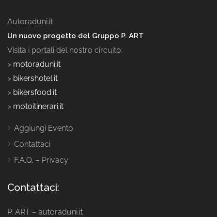
Autoraduni.it
Un nuovo progetto del Gruppo P. ART
Visita i portali del nostro circuito:
>
motoraduni.it
>
bikershotel.it
>
bikersfood.it
>
motoitinerari.it
Aggiungi Evento
Contattaci
F.A.Q. – Privacy
Contattaci:
P. ART – autoraduni.it