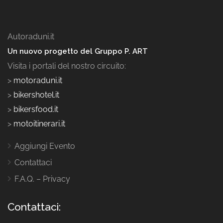
Autoraduni.it
Un nuovo progetto del Gruppo P. ART
Visita i portali del nostro circuito:
>
motoraduni.it
>
bikershotel.it
>
bikersfood.it
>
motoitinerari.it
Aggiungi Evento
Contattaci
F.A.Q. – Privacy
Contattaci: