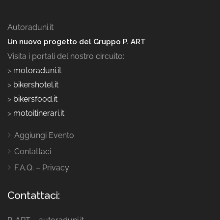
Autoraduni.it
Un nuovo progetto del Gruppo P. ART
Visita i portali del nostro circuito:
>
motoraduni.it
>
bikershotel.it
>
bikersfood.it
>
motoitinerari.it
Aggiungi Evento
Contattaci
F.A.Q. – Privacy
Contattaci: