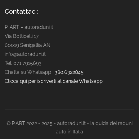
Contattaci:
P. ART – autoraduni.it
Via Botticelli 17
60019 Senigallia AN
info@autoraduni.it
Tel. 071.7915693
Chatta su Whatsapp :
380.6322845
Clicca qui per iscriverti al canale Whatsapp
© P.ART 2022 - 2025 - autoraduni.it - la guida dei raduni
auto in Italia