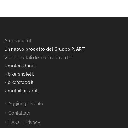
Autoraduni.it
Un nuovo progetto del Gruppo P. ART
Visita i portali del nostro circuito:
>
motoraduni.it
>
bikershotel.it
>
bikersfood.it
>
motoitinerari.it
Aggiungi Evento
Contattaci
F.A.Q. – Privacy