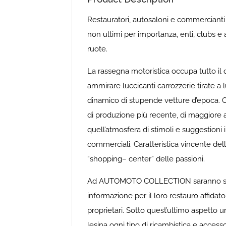
Restauratori, autosaloni e commercianti 
non ultimi per importanza, enti, clubs e 
ruote.
La rassegna motoristica occupa tutto il qu
ammirare luccicanti carrozzerie tirate a lu
dinamico di stupende vetture d’epoca. O
di produzione più recente, di maggiore 
quell’atmosfera di stimoli e suggestioni 
commerciali. Caratteristica vincente del
“shopping– center” delle passioni.
Ad AUTOMOTO COLLECTION saranno schiera
informazione per il loro restauro affidat
proprietari. Sotto quest’ultimo aspetto u
lesina ogni tipo di ricambistica e accesso