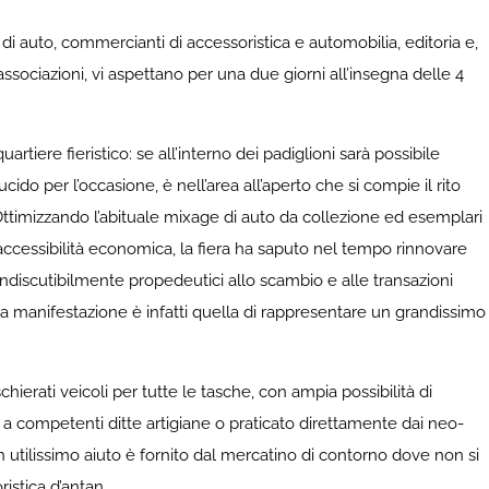
di auto, commercianti di accessoristica e automobilia, editoria e,
associazioni, vi aspettano per una due giorni all’insegna delle 4
artiere fieristico: se all’interno dei padiglioni sarà possibile
cido per l’occasione, è nell’area all’aperto che si compie il rito
ttimizzando l’abituale mixage di auto da collezione ed esemplari
accessibilità economica, la fiera ha saputo nel tempo rinnovare
indiscutibilmente propedeutici allo scambio e alle transazioni
la manifestazione è infatti quella di rappresentare un grandissimo
ti veicoli per tutte le tasche, con ampia possibilità di
o a competenti ditte artigiane o praticato direttamente dai neo-
n utilissimo aiuto è fornito dal mercatino di contorno dove non si
ristica d’antan.