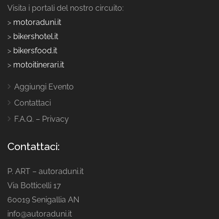
Visita i portali del nostro circuito:
>
motoraduni.it
>
bikershotel.it
>
bikersfood.it
>
motoitinerari.it
Aggiungi Evento
Contattaci
F.A.Q. – Privacy
Contattaci:
P. ART – autoraduni.it
Via Botticelli 17
60019 Senigallia AN
info@autoraduni.it