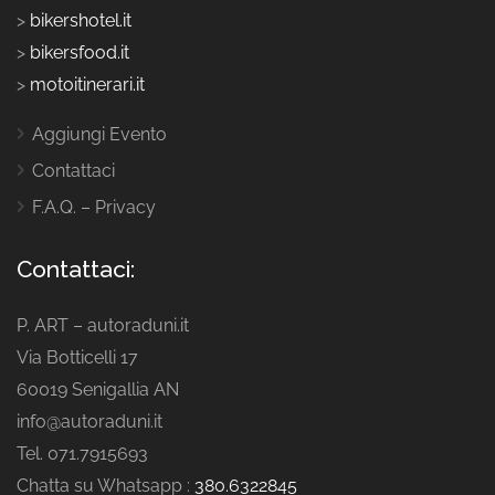
>
bikershotel.it
>
bikersfood.it
>
motoitinerari.it
Aggiungi Evento
Contattaci
F.A.Q. – Privacy
Contattaci:
P. ART – autoraduni.it
Via Botticelli 17
60019 Senigallia AN
info@autoraduni.it
Tel. 071.7915693
Chatta su Whatsapp :
380.6322845