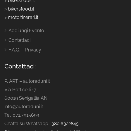
>
bikershotel.it
>
bikersfood.it
>
motoitinerari.it
Aggiungi Evento
Contattaci
F.A.Q. – Privacy
Contattaci:
P. ART – autoraduni.it
Via Botticelli 17
60019 Senigallia AN
info@autoraduni.it
Tel. 071.7915693
Chatta su Whatsapp :
380.6322845