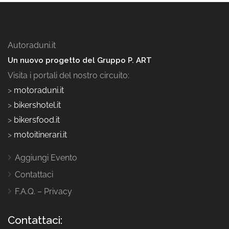
Autoraduni.it
Un nuovo progetto del Gruppo P. ART
Visita i portali del nostro circuito:
>
motoraduni.it
>
bikershotel.it
>
bikersfood.it
>
motoitinerari.it
Aggiungi Evento
Contattaci
F.A.Q. – Privacy
Contattaci: