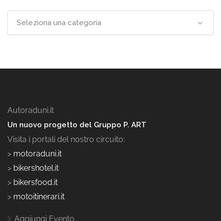
Seleziona una categoria
Autoraduni.it
Un nuovo progetto del Gruppo P. ART
Visita i portali del nostro circuito:
>
motoraduni.it
>
bikershotel.it
>
bikersfood.it
>
motoitinerari.it
Aggiungi Evento