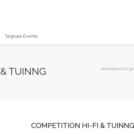
Segnala Evento
 & TUINNG
autoraduni.it la gu
COMPETITION HI-FI & TUINN