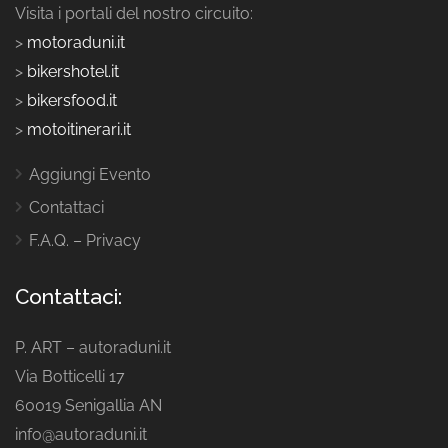
Visita i portali del nostro circuito:
>
motoraduni.it
>
bikershotel.it
>
bikersfood.it
>
motoitinerari.it
Aggiungi Evento
Contattaci
F.A.Q. – Privacy
Contattaci:
P. ART – autoraduni.it
Via Botticelli 17
60019 Senigallia AN
info@autoraduni.it