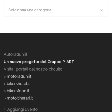
Seleziona una categoria
Autoraduni.it
Un nuovo progetto del Gruppo P. ART
Visita i portali del nostro circuito:
>
motoraduni.it
>
bikershotel.it
>
bikersfood.it
>
motoitinerari.it
Aggiungi Evento