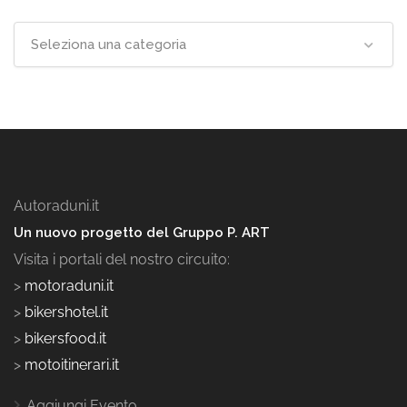
Seleziona una categoria
Autoraduni.it
Un nuovo progetto del Gruppo P. ART
Visita i portali del nostro circuito:
>
motoraduni.it
>
bikershotel.it
>
bikersfood.it
>
motoitinerari.it
Aggiungi Evento