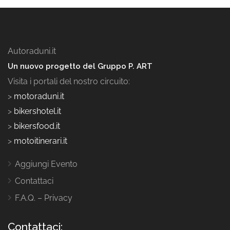
Autoraduni.it
Un nuovo progetto del Gruppo P. ART
Visita i portali del nostro circuito:
>
motoraduni.it
>
bikershotel.it
>
bikersfood.it
>
motoitinerari.it
Aggiungi Evento
Contattaci
F.A.Q. – Privacy
Contattaci: